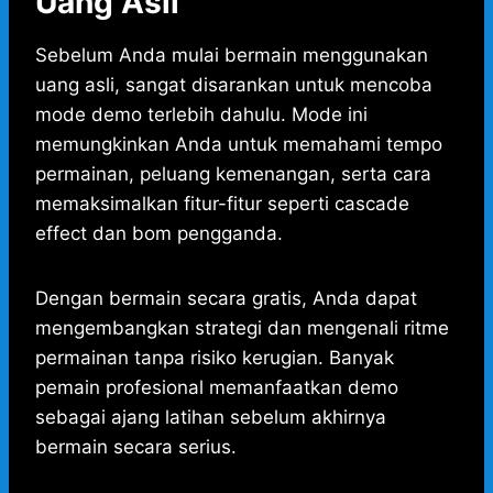
Uang Asli
Sebelum Anda mulai bermain menggunakan
uang asli, sangat disarankan untuk mencoba
mode demo terlebih dahulu. Mode ini
memungkinkan Anda untuk memahami tempo
permainan, peluang kemenangan, serta cara
memaksimalkan fitur-fitur seperti cascade
effect dan bom pengganda.
Dengan bermain secara gratis, Anda dapat
mengembangkan strategi dan mengenali ritme
permainan tanpa risiko kerugian. Banyak
pemain profesional memanfaatkan demo
sebagai ajang latihan sebelum akhirnya
bermain secara serius.