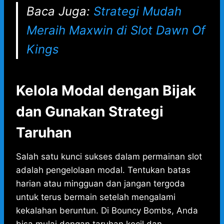
Baca Juga:
Strategi Mudah
Meraih Maxwin di Slot Dawn Of
Kings
Kelola Modal dengan Bijak
dan Gunakan Strategi
Taruhan
Salah satu kunci sukses dalam permainan slot
adalah pengelolaan modal. Tentukan batas
harian atau mingguan dan jangan tergoda
untuk terus bermain setelah mengalami
kekalahan beruntun. Di Bouncy Bombs, Anda