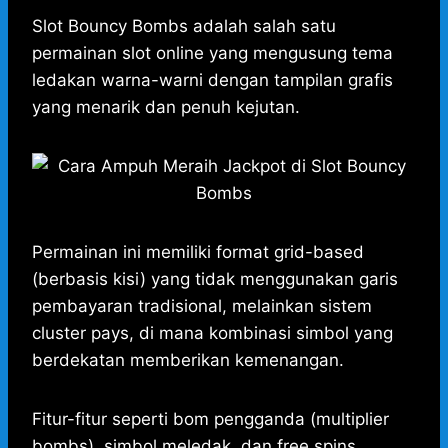
h
a
e
e
k
i
h
a
c
s
l
y
n
a
Slot Bouncy Bombs adalah salah satu
t
e
s
e
p
e
r
permainan slot online yang mengusung tema
s
b
e
g
e
e
ledakan warna-warni dengan tampilan grafis
A
o
n
r
yang menarik dan penuh kejutan.
p
o
g
a
p
k
e
m
r
Permainan ini memiliki format grid-based
(berbasis kisi) yang tidak menggunakan garis
pembayaran tradisional, melainkan sistem
cluster pays, di mana kombinasi simbol yang
berdekatan memberikan kemenangan.
Fitur-fitur seperti bom pengganda (multiplier
bombs), simbol meledak, dan free spins