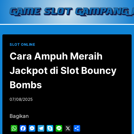
Skip
to
content
SLOT ONLINE
Cara Ampuh Meraih
Jackpot di Slot Bouncy
Bombs
07/08/2025
Bagikan
W
F
M
T
S
L
X
S