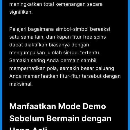
meningkatkan total kemenangan secara
signifikan.
Pelajari bagaimana simbol-simbol bereaksi
satu sama lain, dan kapan fitur free spins
dapat diaktifkan biasanya dengan
mengumpulkan jumlah simbol tertentu.
Semakin sering Anda bermain sambil
memperhatikan pola, semakin besar peluang
Anda memanfaatkan fitur-fitur tersebut dengan
maksimal.
Manfaatkan Mode Demo
Sebelum Bermain dengan