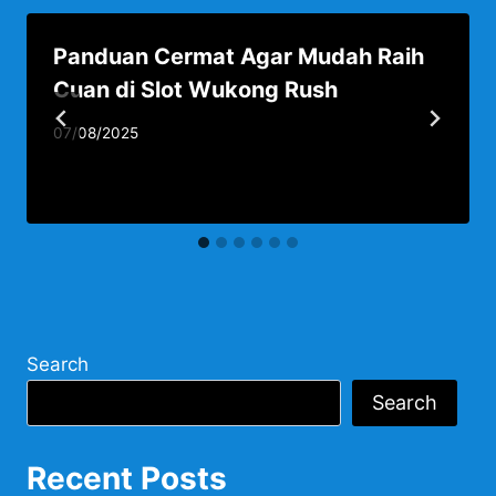
Panduan Cermat Agar Mudah Raih
Cuan di Slot Wukong Rush
07/08/2025
Search
Search
Recent Posts