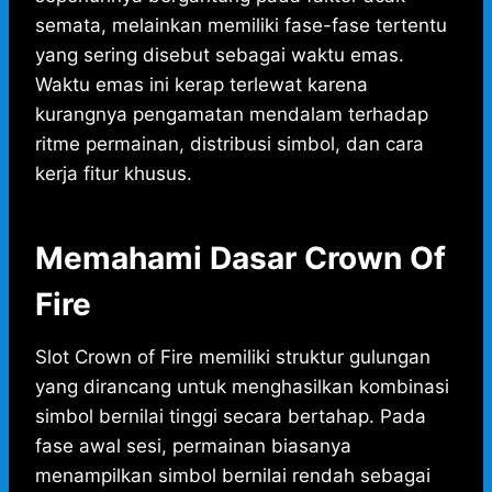
semata, melainkan memiliki fase-fase tertentu
yang sering disebut sebagai waktu emas.
Waktu emas ini kerap terlewat karena
kurangnya pengamatan mendalam terhadap
ritme permainan, distribusi simbol, dan cara
kerja fitur khusus.
Memahami Dasar Crown Of
Fire
Slot Crown of Fire memiliki struktur gulungan
yang dirancang untuk menghasilkan kombinasi
simbol bernilai tinggi secara bertahap. Pada
fase awal sesi, permainan biasanya
menampilkan simbol bernilai rendah sebagai