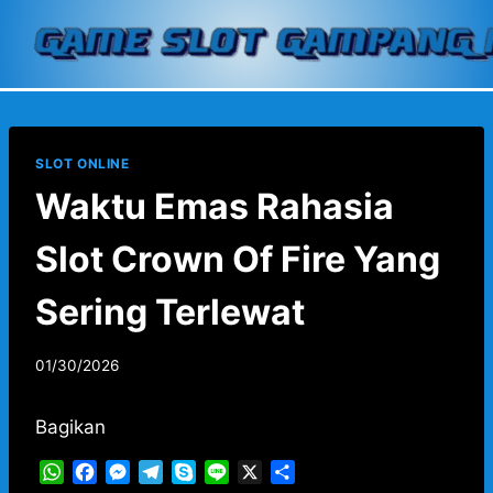
Skip
to
content
SLOT ONLINE
Waktu Emas Rahasia
Slot Crown Of Fire Yang
Sering Terlewat
01/30/2026
Bagikan
W
F
M
T
S
L
X
S