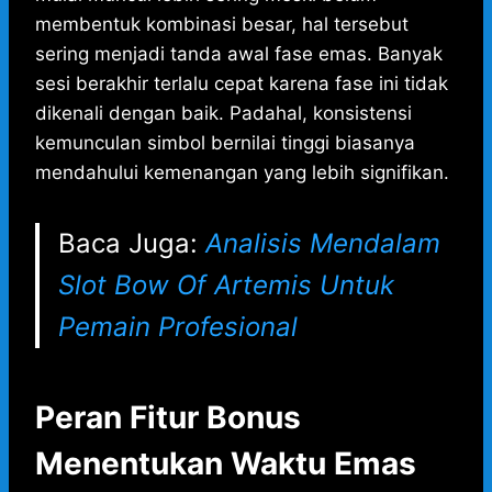
membentuk kombinasi besar, hal tersebut
sering menjadi tanda awal fase emas. Banyak
sesi berakhir terlalu cepat karena fase ini tidak
dikenali dengan baik. Padahal, konsistensi
kemunculan simbol bernilai tinggi biasanya
mendahului kemenangan yang lebih signifikan.
Baca Juga:
Analisis Mendalam
Slot Bow Of Artemis Untuk
Pemain Profesional
Peran Fitur Bonus
Menentukan Waktu Emas