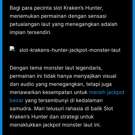
h
a
e
e
k
i
h
a
c
s
l
y
n
a
Bagi para pecinta slot Kraken’s Hunter,
t
e
s
e
p
e
r
menemukan permainan dengan sensasi
s
b
e
g
e
e
petualangan laut yang menegangkan adalah
A
o
n
r
impian tersendiri.
p
o
g
a
p
k
e
m
r
Dengan tema monster laut legendaris,
permainan ini tidak hanya menyajikan visual
dan audio yang menegangkan, tetapi juga
menawarkan kesempatan untuk
meraih jackpot
besar
yang tersembunyi di kedalaman
samudra. Mari telusuri rahasia di balik Slot
Kraken’s Hunter dan strategi untuk
menaklukkan jackpot monster laut ini.