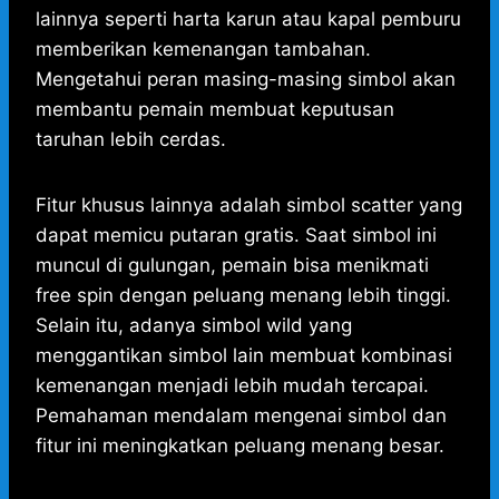
lainnya seperti harta karun atau kapal pemburu
memberikan kemenangan tambahan.
Mengetahui peran masing-masing simbol akan
membantu pemain membuat keputusan
taruhan lebih cerdas.
Fitur khusus lainnya adalah simbol scatter yang
dapat memicu putaran gratis. Saat simbol ini
muncul di gulungan, pemain bisa menikmati
free spin dengan peluang menang lebih tinggi.
Selain itu, adanya simbol wild yang
menggantikan simbol lain membuat kombinasi
kemenangan menjadi lebih mudah tercapai.
Pemahaman mendalam mengenai simbol dan
fitur ini meningkatkan peluang menang besar.