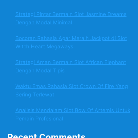
Strategi Pintar Bermain Slot Jasmine Dreams
Dengan Modal Minimal
Bocoran Rahasia Agar Meraih Jackpot di Slot
Witch Heart Megaways
Strategi Aman Bermain Slot African Elephant
Dengan Modal Tipis
Waktu Emas Rahasia Slot Crown Of Fire Yang
Sering Terlewat
Analisis Mendalam Slot Bow Of Artemis Untuk
Pemain Profesional
Recent Comments