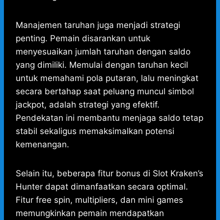
Manajemen taruhan juga menjadi strategi
penting. Pemain disarankan untuk
menyesuaikan jumlah taruhan dengan saldo
yang dimiliki. Memulai dengan taruhan kecil
untuk memahami pola putaran, lalu meningkat
secara bertahap saat peluang muncul simbol
jackpot, adalah strategi yang efektif.
Pendekatan ini membantu menjaga saldo tetap
stabil sekaligus memaksimalkan potensi
kemenangan.
Selain itu, beberapa fitur bonus di Slot Kraken’s
Hunter dapat dimanfaatkan secara optimal.
Fitur free spin, multipliers, dan mini games
memungkinkan pemain mendapatkan