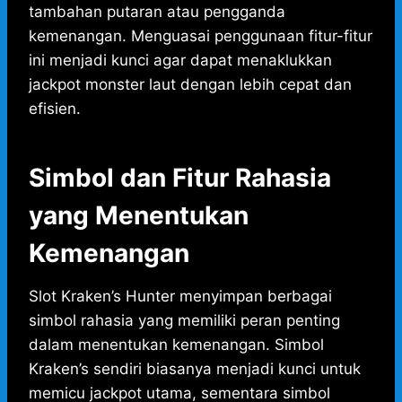
tambahan putaran atau pengganda
kemenangan. Menguasai penggunaan fitur-fitur
ini menjadi kunci agar dapat menaklukkan
jackpot monster laut dengan lebih cepat dan
efisien.
Simbol dan Fitur Rahasia
yang Menentukan
Kemenangan
Slot Kraken’s Hunter menyimpan berbagai
simbol rahasia yang memiliki peran penting
dalam menentukan kemenangan. Simbol
Kraken’s sendiri biasanya menjadi kunci untuk
memicu jackpot utama, sementara simbol