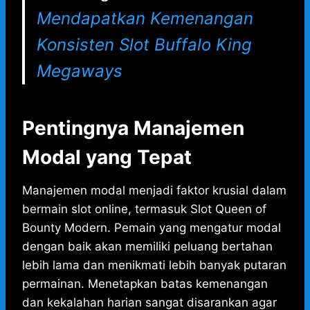
Mendapatkan Kemenangan
Konsisten Slot Buffalo King
Megaways
Pentingnya Manajemen
Modal yang Tepat
Manajemen modal menjadi faktor krusial dalam
bermain slot online, termasuk Slot Queen of
Bounty Modern. Pemain yang mengatur modal
dengan baik akan memiliki peluang bertahan
lebih lama dan menikmati lebih banyak putaran
permainan. Menetapkan batas kemenangan
dan kekalahan harian sangat disarankan agar