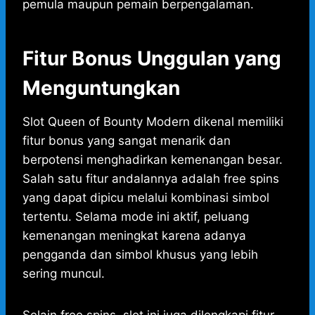
pemula maupun pemain berpengalaman.
Fitur Bonus Unggulan yang
Menguntungkan
Slot Queen of Bounty Modern dikenal memiliki
fitur bonus yang sangat menarik dan
berpotensi menghadirkan kemenangan besar.
Salah satu fitur andalannya adalah free spins
yang dapat dipicu melalui kombinasi simbol
tertentu. Selama mode ini aktif, peluang
kemenangan meningkat karena adanya
pengganda dan simbol khusus yang lebih
sering muncul.