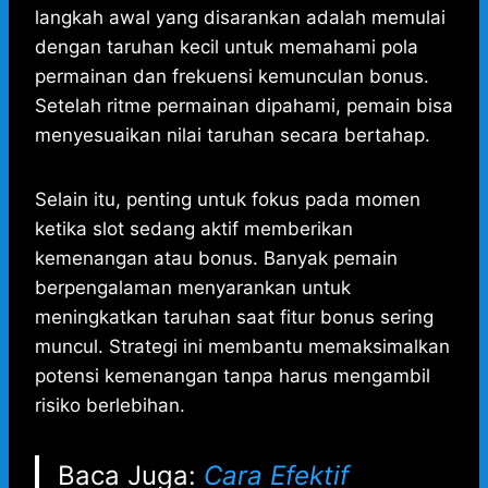
langkah awal yang disarankan adalah memulai
dengan taruhan kecil untuk memahami pola
permainan dan frekuensi kemunculan bonus.
Setelah ritme permainan dipahami, pemain bisa
menyesuaikan nilai taruhan secara bertahap.
Selain itu, penting untuk fokus pada momen
ketika slot sedang aktif memberikan
kemenangan atau bonus. Banyak pemain
berpengalaman menyarankan untuk
meningkatkan taruhan saat fitur bonus sering
muncul. Strategi ini membantu memaksimalkan
potensi kemenangan tanpa harus mengambil
risiko berlebihan.
Baca Juga:
Cara Efektif