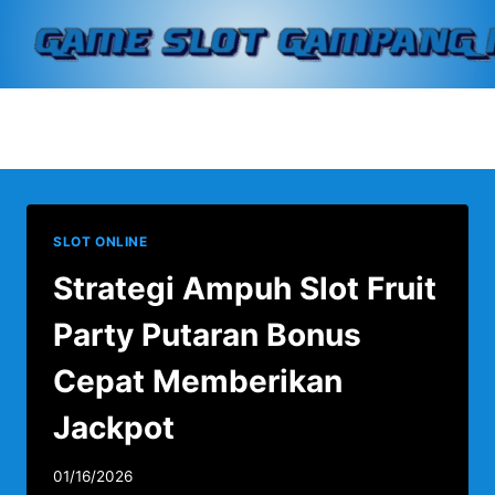
Skip
to
content
FruitParty
SLOT ONLINE
Strategi Ampuh Slot Fruit
Party Putaran Bonus
Cepat Memberikan
Jackpot
01/16/2026