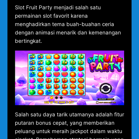
Slot Fruit Party menjadi salah satu
permainan slot favorit karena
menghadirkan tema buah-buahan ceria
dengan animasi menarik dan kemenangan
bertingkat.
Salah satu daya tarik utamanya adalah fitur
putaran bonus cepat, yang memberikan
peluang untuk meraih jackpot dalam waktu