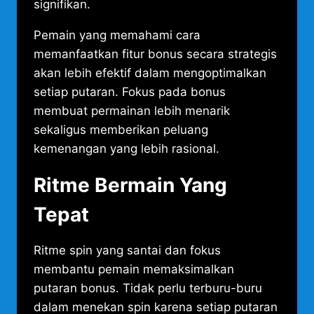
signifikan.
Pemain yang memahami cara
memanfaatkan fitur bonus secara strategis
akan lebih efektif dalam mengoptimalkan
setiap putaran. Fokus pada bonus
membuat permainan lebih menarik
sekaligus memberikan peluang
kemenangan yang lebih rasional.
Ritme Bermain Yang
Tepat
Ritme spin yang santai dan fokus
membantu pemain memaksimalkan
putaran bonus. Tidak perlu terburu-buru
dalam menekan spin karena setiap putaran