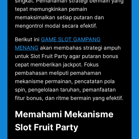
singkat. Pemahaman strategi bermain yang
tepat memungkinkan pemain
memaksimalkan setiap putaran dan
mengontrol modal secara efektif.
Berikut ini
GAME SLOT GAMPANG
MENANG
akan membahas strategi ampuh
untuk Slot Fruit Party agar putaran bonus
cepat memberikan jackpot. Fokus
pembahasan meliputi pemahaman
mekanisme permainan, pencatatan pola
spin, pengelolaan taruhan, pemanfaatan
fitur bonus, dan ritme bermain yang efektif.
Memahami Mekanisme
Slot Fruit Party