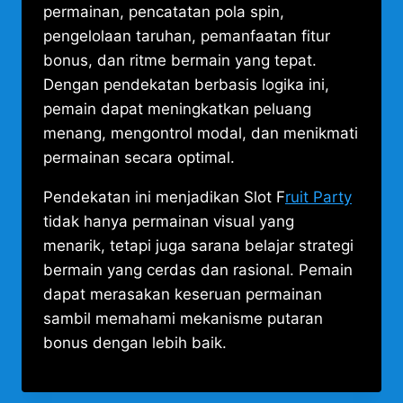
permainan, pencatatan pola spin,
pengelolaan taruhan, pemanfaatan fitur
bonus, dan ritme bermain yang tepat.
Dengan pendekatan berbasis logika ini,
pemain dapat meningkatkan peluang
menang, mengontrol modal, dan menikmati
permainan secara optimal.
Pendekatan ini menjadikan Slot F
ruit Party
tidak hanya permainan visual yang
menarik, tetapi juga sarana belajar strategi
bermain yang cerdas dan rasional. Pemain
dapat merasakan keseruan permainan
sambil memahami mekanisme putaran
bonus dengan lebih baik.