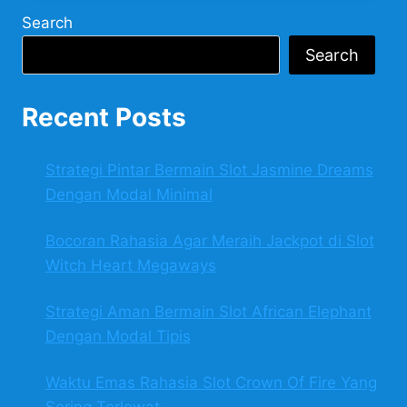
Search
Search
Recent Posts
Strategi Pintar Bermain Slot Jasmine Dreams
Dengan Modal Minimal
Bocoran Rahasia Agar Meraih Jackpot di Slot
Witch Heart Megaways
Strategi Aman Bermain Slot African Elephant
Dengan Modal Tipis
Waktu Emas Rahasia Slot Crown Of Fire Yang
Sering Terlewat