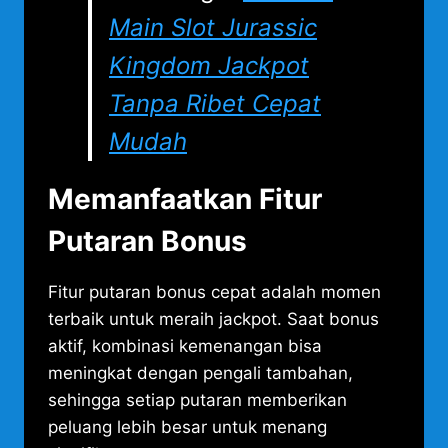
Main Slot Jurassic
Kingdom Jackpot
Tanpa Ribet Cepat
Mudah
Memanfaatkan Fitur
Putaran Bonus
Fitur putaran bonus cepat adalah momen
terbaik untuk meraih jackpot. Saat bonus
aktif, kombinasi kemenangan bisa
meningkat dengan pengali tambahan,
sehingga setiap putaran memberikan
peluang lebih besar untuk menang