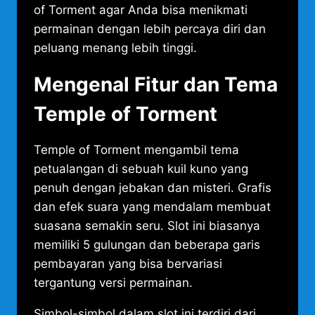
of Torment agar Anda bisa menikmati
permainan dengan lebih percaya diri dan
peluang menang lebih tinggi.
Mengenal Fitur dan Tema
Temple of Torment
Temple of Torment mengambil tema
petualangan di sebuah kuil kuno yang
penuh dengan jebakan dan misteri. Grafis
dan efek suara yang mendalam membuat
suasana semakin seru. Slot ini biasanya
memiliki 5 gulungan dan beberapa garis
pembayaran yang bisa bervariasi
tergantung versi permainan.
Simbol-simbol dalam slot ini terdiri dari