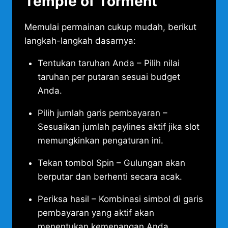
Temple of Torment
Memulai permainan cukup mudah, berikut
langkah-langkah dasarnya:
Tentukan taruhan Anda – Pilih nilai
taruhan per putaran sesuai budget
Anda.
Pilih jumlah garis pembayaran –
Sesuaikan jumlah paylines aktif jika slot
memungkinkan pengaturan ini.
Tekan tombol Spin – Gulungan akan
berputar dan berhenti secara acak.
Periksa hasil – Kombinasi simbol di garis
pembayaran yang aktif akan
menentukan kemenangan Anda.