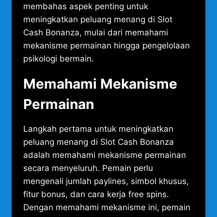
membahas aspek penting untuk
meningkatkan peluang menang di Slot
Cash Bonanza, mulai dari memahami
mekanisme permainan hingga pengelolaan
psikologi bermain.
Memahami Mekanisme
Permainan
Langkah pertama untuk meningkatkan
peluang menang di Slot Cash Bonanza
adalah memahami mekanisme permainan
secara menyeluruh. Pemain perlu
mengenali jumlah paylines, simbol khusus,
fitur bonus, dan cara kerja free spins.
Dengan memahami mekanisme ini, pemain