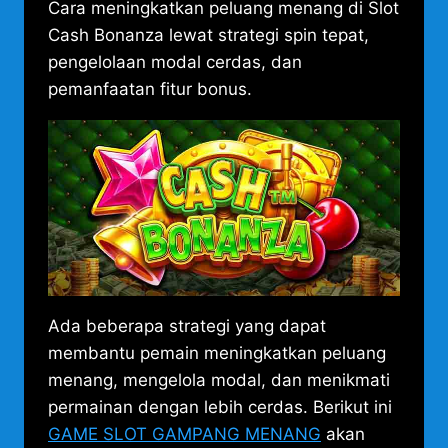
Cara meningkatkan peluang menang di Slot
Cash Bonanza lewat strategi spin tepat,
pengelolaan modal cerdas, dan
pemanfaatan fitur bonus.
Ada beberapa strategi yang dapat
membantu pemain meningkatkan peluang
menang, mengelola modal, dan menikmati
permainan dengan lebih cerdas. Berikut ini
GAME SLOT GAMPANG MENANG
akan