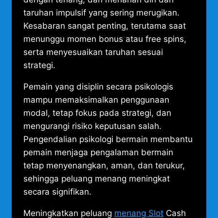
taruhan impulsif yang sering merugikan.
Kesabaran sangat penting, terutama saat
menunggu momen bonus atau free spins,
serta menyesuaikan taruhan sesuai
strategi.
Pemain yang disiplin secara psikologis
mampu memaksimalkan penggunaan
modal, tetap fokus pada strategi, dan
mengurangi risiko keputusan salah.
Pengendalian psikologi bermain membantu
pemain menjaga pengalaman bermain
tetap menyenangkan, aman, dan terukur,
sehingga peluang menang meningkat
secara signifikan.
Meningkatkan peluang
menang Slot
Cash