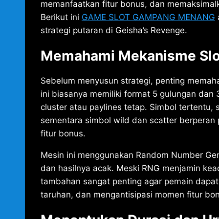
memanfaatkan fitur bonus, dan memaksimalk
Berikut ini
GAME SLOT GAMPANG MENANG
strategi putaran di Geisha’s Revenge.
Memahami Mekanisme Slot
Sebelum menyusun strategi, penting memaha
ini biasanya memiliki format 5 gulungan dan
cluster atau paylines tetap. Simbol tertentu, 
sementara simbol wild dan scatter berpera
fitur bonus.
Mesin ini menggunakan Random Number Gene
dan hasilnya acak. Meski RNG menjamin kea
tambahan sangat penting agar pemain dapat
taruhan, dan mengantisipasi momen fitur bo