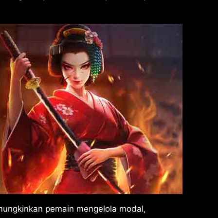
mungkinkan pemain mengelola modal,