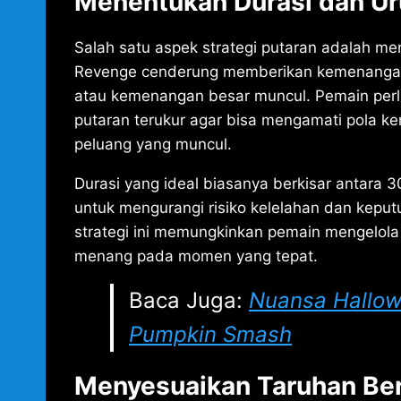
Menentukan Durasi dan Ur
Salah satu aspek strategi putaran adalah me
Revenge cenderung memberikan kemenangan k
atau kemenangan besar muncul. Pemain per
putaran terukur agar bisa mengamati pola 
peluang yang muncul.
Durasi yang ideal biasanya berkisar antara 3
untuk mengurangi risiko kelelahan dan kepu
strategi ini memungkinkan pemain mengelola
menang pada momen yang tepat.
Baca Juga:
Nuansa Hallow
Pumpkin Smash
Menyesuaikan Taruhan Ber