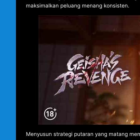
maksimalkan peluang menang konsisten.
Menyusun strategi putaran yang matang me