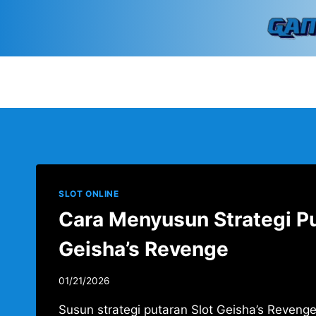
Skip
to
content
SLOT ONLINE
Cara Menyusun Strategi P
Geisha’s Revenge
01/21/2026
Susun strategi putaran Slot Geisha’s Revenge