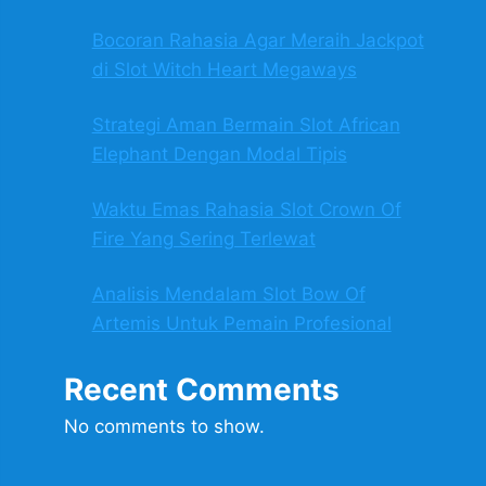
Bocoran Rahasia Agar Meraih Jackpot
di Slot Witch Heart Megaways
Strategi Aman Bermain Slot African
Elephant Dengan Modal Tipis
Waktu Emas Rahasia Slot Crown Of
Fire Yang Sering Terlewat
Analisis Mendalam Slot Bow Of
Artemis Untuk Pemain Profesional
Recent Comments
No comments to show.