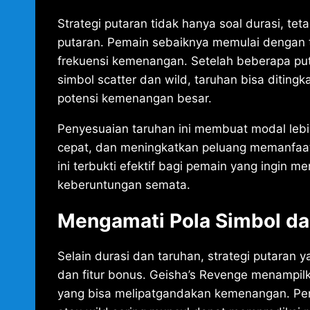
Strategi putaran tidak hanya soal durasi, te
putaran. Pemain sebaiknya memulai dengan 
frekuensi kemenangan. Setelah beberapa put
simbol scatter dan wild, taruhan bisa ditin
potensi kemenangan besar.
Penyesuaian taruhan ini membuat modal lebih
cepat, dan meningkatkan peluang memanfaatk
ini terbukti efektif bagi pemain yang ingin
keberuntungan semata.
Mengamati Pola Simbol da
Selain durasi dan taruhan, strategi putaran
dan fitur bonus. Geisha’s Revenge menampilkan
yang bisa melipatgandakan kemenangan. Pem