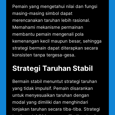
Pemain yang mengetahui nilai dan fungsi
masing-masing simbol dapat
merencanakan taruhan lebih rasional.
Memahami mekanisme permainan
membantu pemain mengenali pola
kemenangan kecil maupun besar, sehingga
strategi bermain dapat diterapkan secara
konsisten tanpa tergesa-gesa.
Strategi Taruhan Stabil
Bermain stabil menuntut strategi taruhan
yang tidak impulsif. Pemain disarankan
untuk menyesuaikan taruhan dengan
modal yang dimiliki dan menghindari
lonjakan taruhan secara tiba-tiba. Strategi