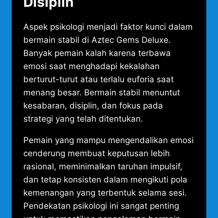
Disiplin
Aspek psikologi menjadi faktor kunci dalam
bermain stabil di Aztec Gems Deluxe.
Banyak pemain kalah karena terbawa
emosi saat menghadapi kekalahan
berturut-turut atau terlalu euforia saat
menang besar. Bermain stabil menuntut
kesabaran, disiplin, dan fokus pada
strategi yang telah ditentukan.
Pemain yang mampu mengendalikan emosi
cenderung membuat keputusan lebih
rasional, meminimalkan taruhan impulsif,
dan tetap konsisten dalam mengikuti pola
kemenangan yang terbentuk selama sesi.
Pendekatan psikologi ini sangat penting