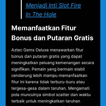
Menjadi Inti Slot Fire
In The Hole
Memanfaatkan Fitur
Bonus dan Putaran Gratis
Aztec Gems Deluxe menawarkan fitur
bonus dan putaran gratis yang dapat
meningkatkan peluang kemenangan secara
signifikan. Pemain yang bermain stabil
cenderung lebih mampu memanfaatkan
fitur ini karena tidak terburu-buru atau
tergesa-gesa dalam taruhan. Mengamati
pola munculnya simbol scatter dan waktu
terbaik untuk meningkatkan taruhan