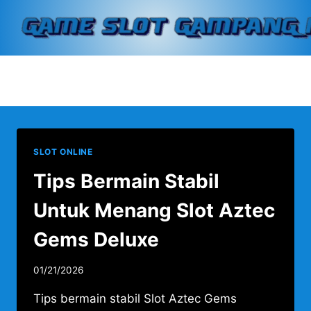
Skip
to
content
Slot Aztec Gems Deluxe
SLOT ONLINE
Tips Bermain Stabil
Untuk Menang Slot Aztec
Gems Deluxe
01/21/2026
Tips bermain stabil Slot Aztec Gems