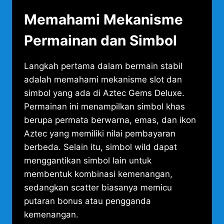
Memahami Mekanisme
Permainan dan Simbol
Langkah pertama dalam bermain stabil
adalah memahami mekanisme slot dan
simbol yang ada di Aztec Gems Deluxe.
Permainan ini menampilkan simbol khas
berupa permata berwarna, emas, dan ikon
Aztec yang memiliki nilai pembayaran
berbeda. Selain itu, simbol wild dapat
menggantikan simbol lain untuk
membentuk kombinasi kemenangan,
sedangkan scatter biasanya memicu
putaran bonus atau pengganda
kemenangan.