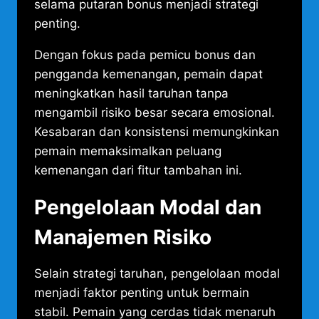
selama putaran bonus menjadi strategi
penting.
Dengan fokus pada pemicu bonus dan
pengganda kemenangan, pemain dapat
meningkatkan hasil taruhan tanpa
mengambil risiko besar secara emosional.
Kesabaran dan konsistensi memungkinkan
pemain memaksimalkan peluang
kemenangan dari fitur tambahan ini.
Pengelolaan Modal dan
Manajemen Risiko
Selain strategi taruhan, pengelolaan modal
menjadi faktor penting untuk bermain
stabil. Pemain yang cerdas tidak menaruh