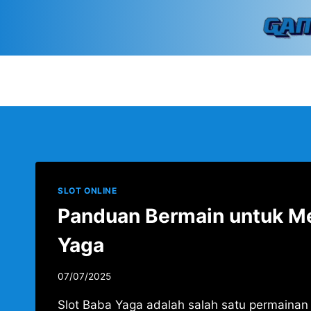
Skip
to
content
SLOT ONLINE
Panduan Bermain untuk Me
Yaga
07/07/2025
Slot Baba Yaga adalah salah satu permainan