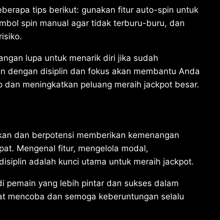
berapa tips berikut: gunakan fitur auto-spin untuk
ombol spin manual agar tidak terburu-buru, dan
isiko.
angan lupa untuk menarik diri jika sudah
n dengan disiplin dan fokus akan membantu Anda
dan meningkatkan peluang meraih jackpot besar.
kan dan berpotensi memberikan kemenangan
pat. Mengenal fitur, mengelola modal,
siplin adalah kunci utama untuk meraih jackpot.
pemain yang lebih pintar dan sukses dalam
mat mencoba dan semoga keberuntungan selalu