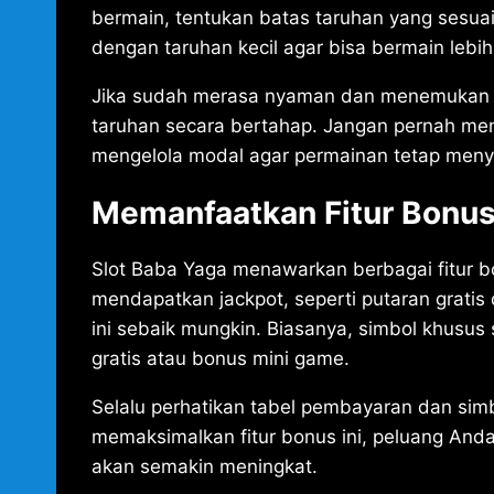
bermain, tentukan batas taruhan yang sesu
dengan taruhan kecil agar bisa bermain lebi
Jika sudah merasa nyaman dan menemukan 
taruhan secara bertahap. Jangan pernah meng
mengelola modal agar permainan tetap meny
Memanfaatkan Fitur Bonus
Slot Baba Yaga menawarkan berbagai fitur 
mendapatkan jackpot, seperti putaran gratis 
ini sebaik mungkin. Biasanya, simbol khusus
gratis atau bonus mini game.
Selalu perhatikan tabel pembayaran dan sim
memaksimalkan fitur bonus ini, peluang An
akan semakin meningkat.