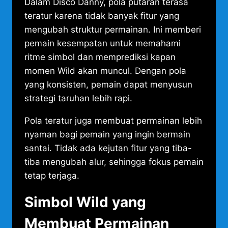
Dalam Disco Danny, pola putaran terasa
teratur karena tidak banyak fitur yang
mengubah struktur permainan. Ini memberi
pemain kesempatan untuk memahami
ritme simbol dan memprediksi kapan
momen Wild akan muncul. Dengan pola
yang konsisten, pemain dapat menyusun
strategi taruhan lebih rapi.
Pola teratur juga membuat permainan lebih
nyaman bagi pemain yang ingin bermain
santai. Tidak ada kejutan fitur yang tiba-
tiba mengubah alur, sehingga fokus pemain
tetap terjaga.
Simbol Wild yang
Membuat Permainan