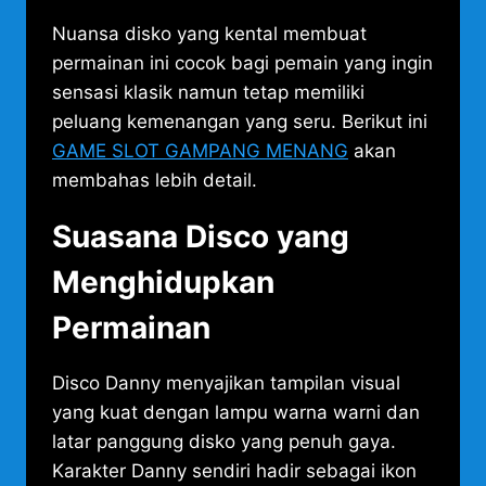
Nuansa disko yang kental membuat
permainan ini cocok bagi pemain yang ingin
sensasi klasik namun tetap memiliki
peluang kemenangan yang seru. Berikut ini
GAME SLOT GAMPANG MENANG
akan
membahas lebih detail.
Suasana Disco yang
Menghidupkan
Permainan
Disco Danny menyajikan tampilan visual
yang kuat dengan lampu warna warni dan
latar panggung disko yang penuh gaya.
Karakter Danny sendiri hadir sebagai ikon