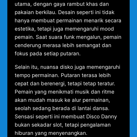
utama, dengan gaya rambut khas dan
pakaian berkilau. Desain seperti ini tidak
hanya membuat permainan menarik secara
estetika, tetapi juga memengaruhi mood
pemain. Saat suara funk mengalun, pemain
cenderung merasa lebih semangat dan
fokus pada setiap putaran.
Selain itu, nuansa disko juga memengaruhi
tempo permainan. Putaran terasa lebih
cepat dan berenergi, tetapi tetap teratur.
Pemain yang menikmati musik dan ritme
akan mudah masuk ke alur permainan,
seolah sedang berada di lantai dansa.
Sensasi seperti ini membuat Disco Danny
bukan sekadar slot, tetapi pengalaman
hiburan yang menyenangkan.