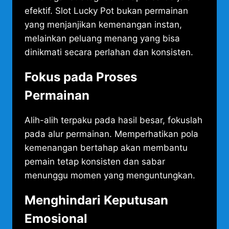
efektif. Slot Lucky Pot bukan permainan
yang menjanjikan kemenangan instan,
melainkan peluang menang yang bisa
dinikmati secara perlahan dan konsisten.
Fokus pada Proses
Permainan
Alih-alih terpaku pada hasil besar, fokuslah
pada alur permainan. Memperhatikan pola
kemenangan bertahap akan membantu
pemain tetap konsisten dan sabar
menunggu momen yang menguntungkan.
Menghindari Keputusan
Emosional