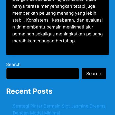
hanya terasa menyenangkan tetapi juga
memberikan peluang menang yang lebih
stabil. Konsistensi, kesabaran, dan evaluasi
rutin membantu pemain menikmati alur
permainan sekaligus meningkatkan peluang
meraih kemenangan bertahap.
Search
Search
Recent Posts
Strategi Pintar Bermain Slot Jasmine Dreams
Dengan Modal Minimal