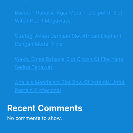
Bocoran Rahasia Agar Meraih Jackpot di Slot
Witch Heart Megaways
Strategi Aman Bermain Slot African Elephant
Dengan Modal Tipis
Waktu Emas Rahasia Slot Crown Of Fire Yang
Sering Terlewat
Analisis Mendalam Slot Bow Of Artemis Untuk
Pemain Profesional
Recent Comments
No comments to show.