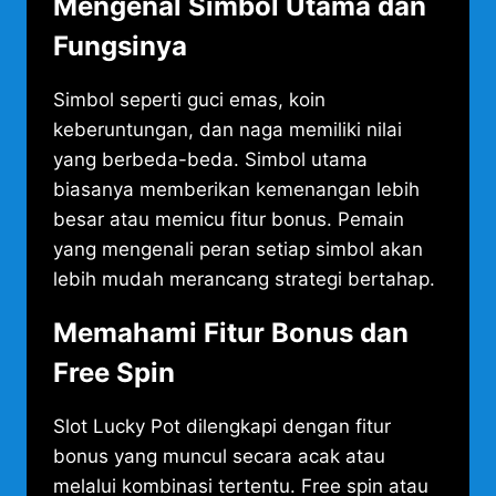
Mengenal Simbol Utama dan
Fungsinya
Simbol seperti guci emas, koin
keberuntungan, dan naga memiliki nilai
yang berbeda-beda. Simbol utama
biasanya memberikan kemenangan lebih
besar atau memicu fitur bonus. Pemain
yang mengenali peran setiap simbol akan
lebih mudah merancang strategi bertahap.
Memahami Fitur Bonus dan
Free Spin
Slot Lucky Pot dilengkapi dengan fitur
bonus yang muncul secara acak atau
melalui kombinasi tertentu. Free spin atau