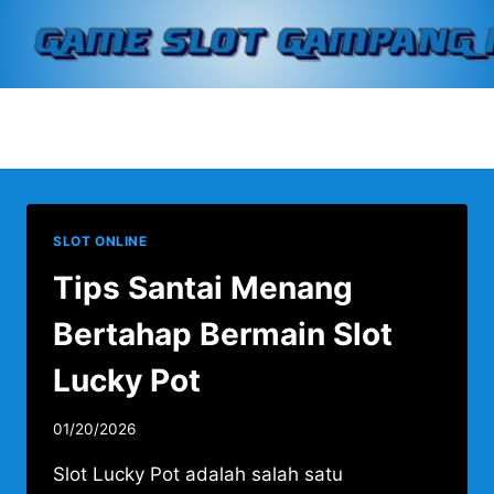
Skip
to
content
Slot Lucky Pot
SLOT ONLINE
Tips Santai Menang
Bertahap Bermain Slot
Lucky Pot
01/20/2026
Slot Lucky Pot adalah salah satu