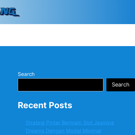
Search
Search
Recent Posts
Strategi Pintar Bermain Slot Jasmine
Dreams Dengan Modal Minimal