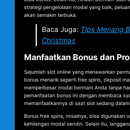
strategi pengelolaan modal yang baik, pelu
akan semakin terbuka.
Baca Juga:
Tips Menang Be
Christmas
Manfaatkan Bonus dan Pr
Sejumlah slot online yang menawarkan perma
bonus menarik seperti free spins, deposit 
memperbesar modal bermain Anda tanpa har
pemanfaatan bonus ini dengan membaca syar
memanfaatkannya di saat slot sedang dalam
Bonus free spins, misalnya, bisa digunakan 
kehilangan modal sendiri. Selain itu, langga