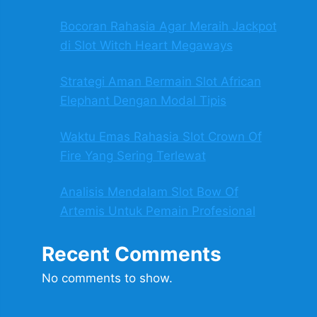
Bocoran Rahasia Agar Meraih Jackpot
di Slot Witch Heart Megaways
Strategi Aman Bermain Slot African
Elephant Dengan Modal Tipis
Waktu Emas Rahasia Slot Crown Of
Fire Yang Sering Terlewat
Analisis Mendalam Slot Bow Of
Artemis Untuk Pemain Profesional
Recent Comments
No comments to show.