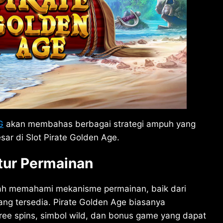
G
akan membahas berbagai strategi ampuh yang
ar di Slot Pirate Golden Age.
tur Permainan
lah memahami mekanisme permainan, baik dari
yang tersedia. Pirate Golden Age biasanya
free spins, simbol wild, dan bonus game yang dapat