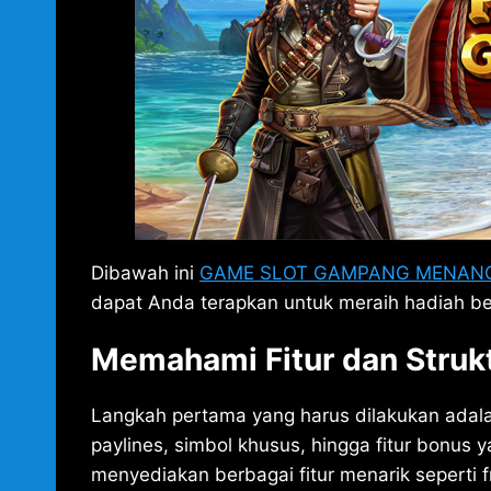
Dibawah ini
GAME SLOT GAMPANG MENAN
dapat Anda terapkan untuk meraih hadiah bes
Memahami Fitur dan Struk
Langkah pertama yang harus dilakukan ada
paylines, simbol khusus, hingga fitur bonus 
menyediakan berbagai fitur menarik seperti 