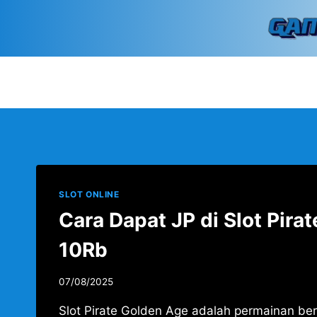
Skip
to
content
SLOT ONLINE
Cara Dapat JP di Slot Pir
10Rb
07/08/2025
Slot Pirate Golden Age adalah permainan be