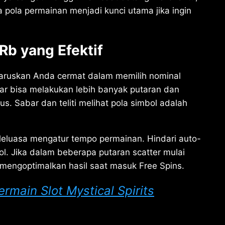
pola permainan menjadi kunci utama jika ingin
Rb yang Efektif
aruskan Anda cermat dalam memilih nominal
gar bisa melakukan lebih banyak putaran dan
 Sabar dan teliti melihat pola simbol adalah
leluasa mengatur tempo permainan. Hindari auto-
ol. Jika dalam beberapa putaran scatter mulai
k mengoptimalkan hasil saat masuk Free Spins.
ermain Slot Mystical Spirits