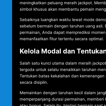
meningkatkan peluang meraih jackpot. Mem
simbol khusus akan membantu pemain mengo
Sebaiknya luangkan waktu lewat mode demo t
sebelum bermain dengan taruhan uang asli.
permainan, Anda dapat memprediksi momen t
memanfaatkan fitur tertentu secara optimal.
Kelola Modal dan Tentuka
Salah satu kunci utama dalam meraih jackpo
tergoda untuk selalu menaikkan taruhan men
Tentukan batas kekalahan dan kemenangan s
secara disiplin.
Memainkan dengan taruhan kecil dalam jang
memperpanjang durasi permainan, memberi ke
atau bonus. Selain itu, hindari bermain saa