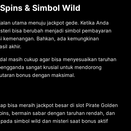
Spins & Simbol Wild
 jalan utama menuju jackpot gede. Ketika Anda
isteri bisa berubah menjadi simbol pembayaran
si kemenangan. Bahkan, ada kemungkinan
il akhir.
dal masih cukup agar bisa menyesuaikan taruhan
pengganda sangat krusial untuk mendorong
putaran bonus dengan maksimal.
p bisa meraih jackpot besar di slot Pirate Golden
pins, bermain sabar dengan taruhan rendah, dan
pada simbol wild dan misteri saat bonus aktif