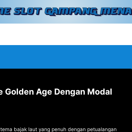
Slot Pirate Golden Age
ate Golden Age Dengan Modal
rtema bajak laut yang penuh dengan petualangan