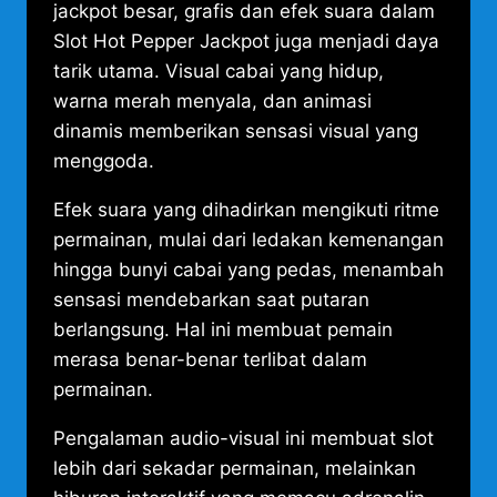
jackpot besar, grafis dan efek suara dalam
Slot Hot Pepper Jackpot juga menjadi daya
tarik utama. Visual cabai yang hidup,
warna merah menyala, dan animasi
dinamis memberikan sensasi visual yang
menggoda.
Efek suara yang dihadirkan mengikuti ritme
permainan, mulai dari ledakan kemenangan
hingga bunyi cabai yang pedas, menambah
sensasi mendebarkan saat putaran
berlangsung. Hal ini membuat pemain
merasa benar-benar terlibat dalam
permainan.
Pengalaman audio-visual ini membuat slot
lebih dari sekadar permainan, melainkan