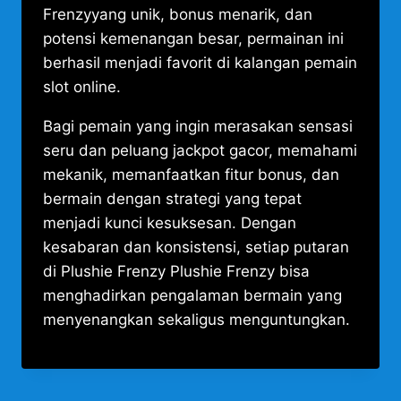
Frenzyyang unik, bonus menarik, dan
potensi kemenangan besar, permainan ini
berhasil menjadi favorit di kalangan pemain
slot online.
Bagi pemain yang ingin merasakan sensasi
seru dan peluang jackpot gacor, memahami
mekanik, memanfaatkan fitur bonus, dan
bermain dengan strategi yang tepat
menjadi kunci kesuksesan. Dengan
kesabaran dan konsistensi, setiap putaran
di Plushie Frenzy Plushie Frenzy bisa
menghadirkan pengalaman bermain yang
menyenangkan sekaligus menguntungkan.