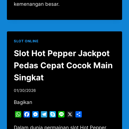
kemenangan besar.
SLOT ONLINE
Slot Hot Pepper Jackpot
Pedas Cepat Cocok Main
Singkat
01/30/2026
Bagikan
WhatsApp
Facebook
Messenger
Telegram
Skype
Line
X
Share
Dalam dunia permainan slot Hot Pepper,