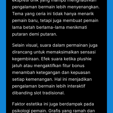
ekspresi unik yang mampu menghadirkan
pengalaman bermain lebih menyenangkan.
Tema yang ceria ini tidak hanya menarik
pemain baru, tetapi juga membuat pemain
lama betah berlama-lama menikmati
putaran demi putaran.
Selain visual, suara dalam permainan juga
dirancang untuk memaksimalkan sensasi
kegembiraan. Efek suara ketika plushie
jatuh atau mengaktifkan fitur bonus
menambah ketegangan dan kepuasan
setiap kemenangan. Hal ini menjadikan
pengalaman bermain lebih interaktif
dibanding slot tradisional.
Faktor estetika ini juga berdampak pada
psikologi pemain. Grafis yang ramah dan