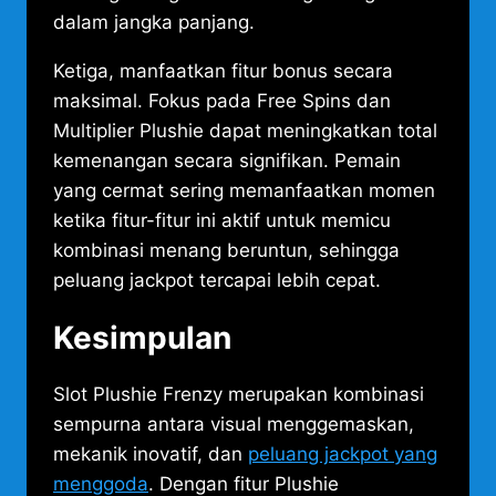
dalam jangka panjang.
Ketiga, manfaatkan fitur bonus secara
maksimal. Fokus pada Free Spins dan
Multiplier Plushie dapat meningkatkan total
kemenangan secara signifikan. Pemain
yang cermat sering memanfaatkan momen
ketika fitur-fitur ini aktif untuk memicu
kombinasi menang beruntun, sehingga
peluang jackpot tercapai lebih cepat.
Kesimpulan
Slot Plushie Frenzy merupakan kombinasi
sempurna antara visual menggemaskan,
mekanik inovatif, dan
peluang jackpot yang
menggoda
. Dengan fitur Plushie