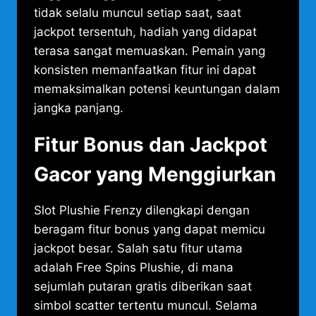
tidak selalu muncul setiap saat, saat
jackpot tersentuh, hadiah yang didapat
terasa sangat memuaskan. Pemain yang
konsisten memanfaatkan fitur ini dapat
memaksimalkan potensi keuntungan dalam
jangka panjang.
Fitur Bonus dan Jackpot
Gacor yang Menggiurkan
Slot Plushie Frenzy dilengkapi dengan
beragam fitur bonus yang dapat memicu
jackpot besar. Salah satu fitur utama
adalah Free Spins Plushie, di mana
sejumlah putaran gratis diberikan saat
simbol scatter tertentu muncul. Selama