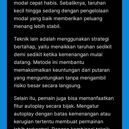
modal cepat habis. Sebaliknya, taruhan
kecil hingga sedang dengan pengelolaan
modal yang baik memberikan peluang
menang lebih stabil.
Teknik lain adalah menggunakan strategi
bertahap, yaitu menaikkan taruhan sedikit
demi sedikit ketika kemenangan mulai
datang. Metode ini membantu
memaksimalkan keuntungan dari putaran
yang menguntungkan tanpa mengambil
risiko besar secara langsung.
Selain itu, pemain juga bisa memanfaatkan
fitur autoplay secara bijak. Mengatur
autoplay dengan batas kemenangan atau
kerugian tertentu membuat permainan