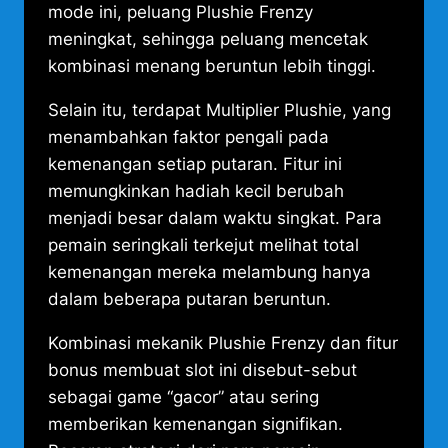
mode ini, peluang Plushie Frenzy
meningkat, sehingga peluang mencetak
kombinasi menang beruntun lebih tinggi.
Selain itu, terdapat Multiplier Plushie, yang
menambahkan faktor pengali pada
kemenangan setiap putaran. Fitur ini
memungkinkan hadiah kecil berubah
menjadi besar dalam waktu singkat. Para
pemain seringkali terkejut melihat total
kemenangan mereka melambung hanya
dalam beberapa putaran beruntun.
Kombinasi mekanik Plushie Frenzy dan fitur
bonus membuat slot ini disebut-sebut
sebagai game “gacor” atau sering
memberikan kemenangan signifikan.