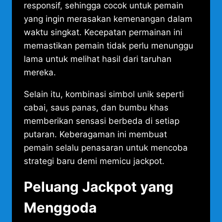
responsif, sehingga cocok untuk pemain
yang ingin merasakan kemenangan dalam
waktu singkat. Kecepatan permainan ini
memastikan pemain tidak perlu menunggu
lama untuk melihat hasil dari taruhan
mereka.
Selain itu, kombinasi simbol unik seperti
cabai, saus panas, dan bumbu khas
memberikan sensasi berbeda di setiap
putaran. Keberagaman ini membuat
pemain selalu penasaran untuk mencoba
strategi baru demi memicu jackpot.
Peluang Jackpot yang
Menggoda