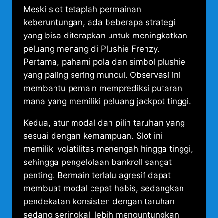
Meski slot tetaplah permainan
keberuntungan, ada beberapa strategi
yang bisa diterapkan untuk meningkatkan
peluang menang di Plushie Frenzy.
Pertama, pahami pola dan simbol plushie
yang paling sering muncul. Observasi ini
membantu pemain memprediksi putaran
mana yang memiliki peluang jackpot tinggi.
Kedua, atur modal dan pilih taruhan yang
sesuai dengan kemampuan. Slot ini
memiliki volatilitas menengah hingga tinggi,
sehingga pengelolaan bankroll sangat
penting. Bermain terlalu agresif dapat
membuat modal cepat habis, sedangkan
pendekatan konsisten dengan taruhan
sedang seringkali lebih menguntungkan