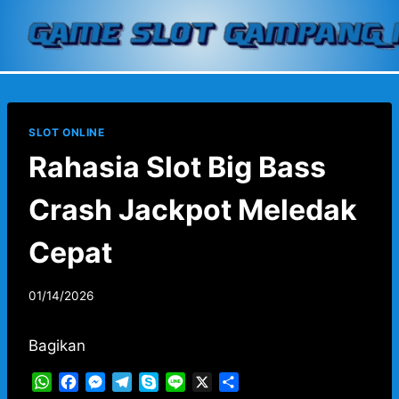
Skip
to
content
SLOT ONLINE
Rahasia Slot Big Bass
Crash Jackpot Meledak
Cepat
01/14/2026
Bagikan
W
F
M
T
S
L
X
S