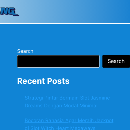
Search
Search
Recent Posts
Strategi Pintar Bermain Slot Jasmine
Dreams Dengan Modal Minimal
Bocoran Rahasia Agar Meraih Jackpot
di Slot Witch Heart Megaways