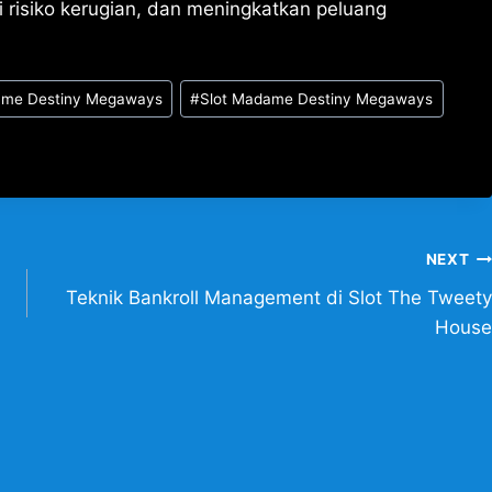
i risiko kerugian, dan meningkatkan peluang
ame Destiny Megaways
#
Slot Madame Destiny Megaways
NEXT
h
Teknik Bankroll Management di Slot The Tweety
House