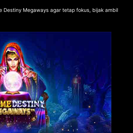
 Destiny Megaways agar tetap fokus, bijak ambil