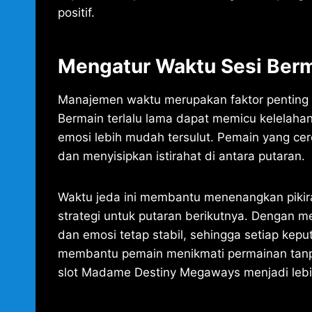
positif.
Mengatur Waktu Sesi Ber
Manajemen waktu merupakan faktor penting 
Bermain terlalu lama dapat memicu kelelaha
emosi lebih mudah tersulut. Pemain yang ce
dan menyisipkan istirahat di antara putaran.
Waktu jeda ini membantu menenangkan pikir
strategi untuk putaran berikutnya. Dengan 
dan emosi tetap stabil, sehingga setiap kepu
membantu pemain menikmati permainan tanp
slot Madame Destiny Megaways menjadi lebi