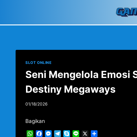
Skip
to
content
SLOT ONLINE
Seni Mengelola Emosi 
Destiny Megaways
01/18/2026
Bagikan
W
F
M
T
S
L
X
S