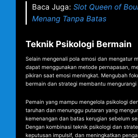
Baca Juga:
Slot Queen of Bo
Menang Tanpa Batas
Teknik Psikologi Bermain
Selain mengenali pola emosi dan mengatur mo
dapat menggunakan metode pernapasan, medi
pikiran saat emosi meningkat. Mengubah fok
bermain dan strategi membantu mengurangi t
Pemain yang mampu mengelola psikologi den
taruhan dan menunggu putaran yang mengunt
kemenangan dan batas kerugian sebelum ses
Dengan kombinasi teknik psikologi dan strat
keputusan impulsif, dan meningkatkan pen