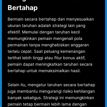
Bertahap
Bermain secara bertahap dan menyesuaikan
ukuran taruhan adalah strategi lain yang
efektif. Memulai dengan taruhan kecil
memungkinkan pemain mengenali pola
permainan tanpa menghabiskan anggaran
terlalu cepat. Saat peluang kemenangan
terlihat lebih tinggi atau fitur bonus aktif,
pemain dapat meningkatkan taruhan secara
bertahap untuk memaksimalkan hasil.
Selain itu, mengatur taruhan secara bertahap
juga membantu mengurangi risiko kehilangan
banyak sekaligus. Strategi ini memungkinkan
pemain tetap bermain lebih lama dengan