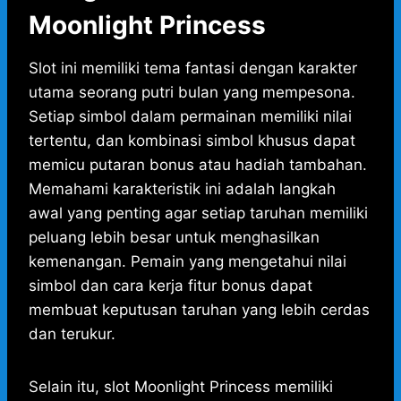
Moonlight Princess
Slot ini memiliki tema fantasi dengan karakter
utama seorang putri bulan yang mempesona.
Setiap simbol dalam permainan memiliki nilai
tertentu, dan kombinasi simbol khusus dapat
memicu putaran bonus atau hadiah tambahan.
Memahami karakteristik ini adalah langkah
awal yang penting agar setiap taruhan memiliki
peluang lebih besar untuk menghasilkan
kemenangan. Pemain yang mengetahui nilai
simbol dan cara kerja fitur bonus dapat
membuat keputusan taruhan yang lebih cerdas
dan terukur.
Selain itu, slot Moonlight Princess memiliki