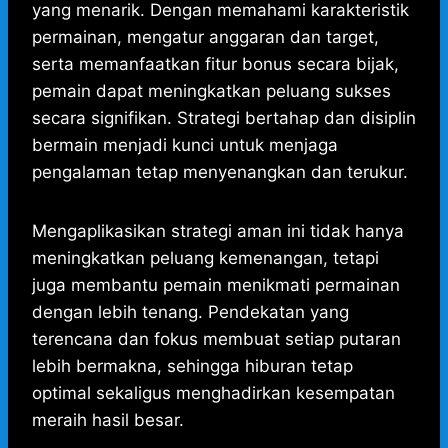
yang menarik. Dengan memahami karakteristik
permainan, mengatur anggaran dan target,
serta memanfaatkan fitur bonus secara bijak,
pemain dapat meningkatkan peluang sukses
secara signifikan. Strategi bertahap dan disiplin
bermain menjadi kunci untuk menjaga
pengalaman tetap menyenangkan dan terukur.
Mengaplikasikan strategi aman ini tidak hanya
meningkatkan peluang kemenangan, tetapi
juga membantu pemain menikmati permainan
dengan lebih tenang. Pendekatan yang
terencana dan fokus membuat setiap putaran
lebih bermakna, sehingga hiburan tetap
optimal sekaligus menghadirkan kesempatan
meraih hasil besar.