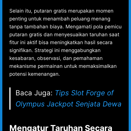
Selain itu, putaran gratis merupakan momen
penting untuk menambah peluang menang
tanpa tambahan biaya. Mengamati pola pemicu
putaran gratis dan menyesuaikan taruhan saat
fitur ini aktif bisa meningkatkan hasil secara
signifikan. Strategi ini menggabungkan
kesabaran, observasi, dan pemahaman
mekanisme permainan untuk memaksimalkan
potensi kemenangan.
Baca Juga:
Tips Slot Forge of
Olympus Jackpot Senjata Dewa
Mengatur Taruhan Secara