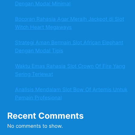
Dengan Modal Minimal
Bocoran Rahasia Agar Meraih Jackpot di Slot
Witch Heart Megaways
Strategi Aman Bermain Slot African Elephant
Dengan Modal Tipis
Waktu Emas Rahasia Slot Crown Of Fire Yang
Sering Terlewat
Analisis Mendalam Slot Bow Of Artemis Untuk
Pemain Profesional
Recent Comments
No comments to show.