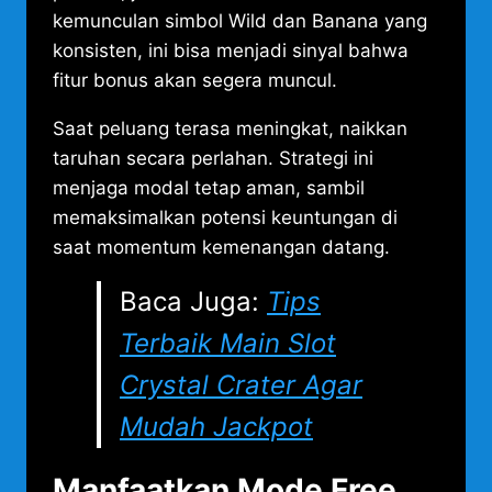
kemunculan simbol Wild dan Banana yang
konsisten, ini bisa menjadi sinyal bahwa
fitur bonus akan segera muncul.
Saat peluang terasa meningkat, naikkan
taruhan secara perlahan. Strategi ini
menjaga modal tetap aman, sambil
memaksimalkan potensi keuntungan di
saat momentum kemenangan datang.
Baca Juga:
Tips
Terbaik Main Slot
Crystal Crater Agar
Mudah Jackpot
Manfaatkan Mode Free