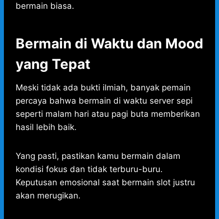
bermain biasa.
Bermain di Waktu dan Mood
yang Tepat
Meski tidak ada bukti ilmiah, banyak pemain
percaya bahwa bermain di waktu server sepi
seperti malam hari atau pagi buta memberikan
hasil lebih baik.
Yang pasti, pastikan kamu bermain dalam
kondisi fokus dan tidak terburu-buru.
Keputusan emosional saat bermain slot justru
akan merugikan.