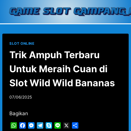
Skip
to
content
SLOT ONLINE
Trik Ampuh Terbaru
Untuk Meraih Cuan di
Slot Wild Wild Bananas
07/06/2025
Bagikan
W
F
M
T
S
L
X
S