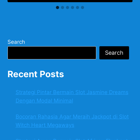
Search
Search
Recent Posts
Strategi Pintar Bermain Slot Jasmine Dreams
Dengan Modal Minimal
Bocoran Rahasia Agar Meraih Jackpot di Slot
Witch Heart Megaways