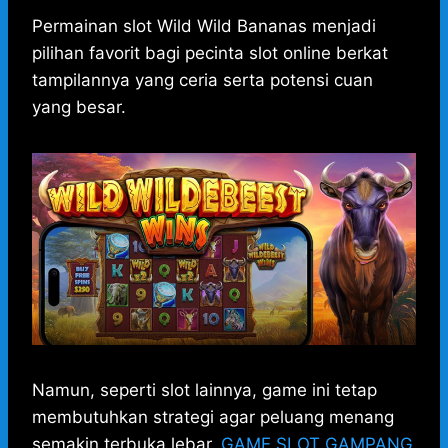
h
a
e
e
k
i
h
a
c
s
l
y
n
a
Permainan slot Wild Wild Bananas menjadi
t
e
s
e
p
e
r
pilihan favorit bagi pecinta slot online berkat
s
b
e
g
e
e
tampilannya yang ceria serta potensi cuan
A
o
n
r
yang besar.
p
o
g
a
p
k
e
m
r
Namun, seperti slot lainnya, game ini tetap
membutuhkan strategi agar peluang menang
semakin terbuka lebar.
GAME SLOT GAMPANG