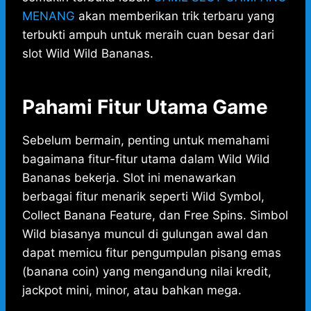
MENANG
akan memberikan trik terbaru yang
terbukti ampuh untuk meraih cuan besar dari
slot Wild Wild Bananas.
Pahami Fitur Utama Game
Sebelum bermain, penting untuk memahami
bagaimana fitur-fitur utama dalam Wild Wild
Bananas bekerja. Slot ini menawarkan
berbagai fitur menarik seperti Wild Symbol,
Collect Banana Feature, dan Free Spins. Simbol
Wild biasanya muncul di gulungan awal dan
dapat memicu fitur pengumpulan pisang emas
(banana coin) yang mengandung nilai kredit,
jackpot mini, minor, atau bahkan mega.