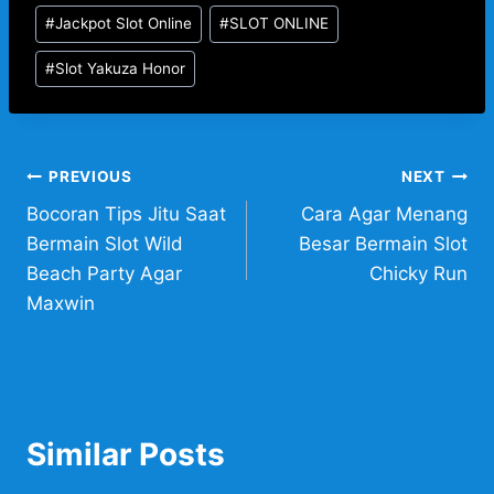
#
Jackpot Slot Online
#
SLOT ONLINE
#
Slot Yakuza Honor
Post
PREVIOUS
NEXT
Bocoran Tips Jitu Saat
Cara Agar Menang
navigation
Bermain Slot Wild
Besar Bermain Slot
Beach Party Agar
Chicky Run
Maxwin
Similar Posts