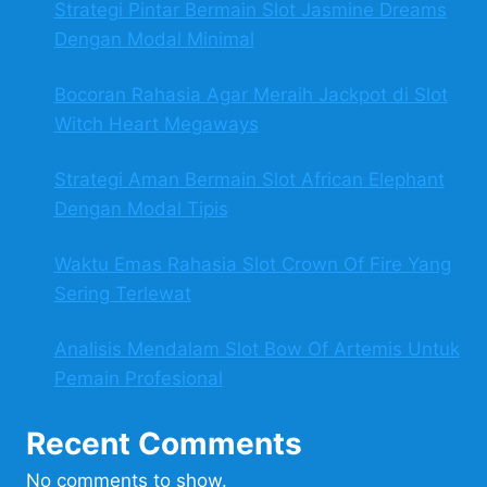
Strategi Pintar Bermain Slot Jasmine Dreams
Dengan Modal Minimal
Bocoran Rahasia Agar Meraih Jackpot di Slot
Witch Heart Megaways
Strategi Aman Bermain Slot African Elephant
Dengan Modal Tipis
Waktu Emas Rahasia Slot Crown Of Fire Yang
Sering Terlewat
Analisis Mendalam Slot Bow Of Artemis Untuk
Pemain Profesional
Recent Comments
No comments to show.