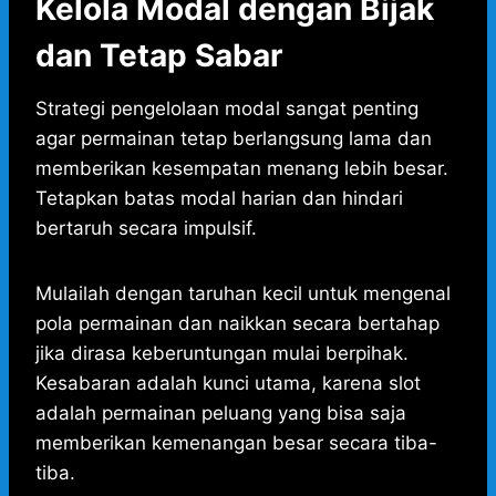
Kelola Modal dengan Bijak
dan Tetap Sabar
Strategi pengelolaan modal sangat penting
agar permainan tetap berlangsung lama dan
memberikan kesempatan menang lebih besar.
Tetapkan batas modal harian dan hindari
bertaruh secara impulsif.
Mulailah dengan taruhan kecil untuk mengenal
pola permainan dan naikkan secara bertahap
jika dirasa keberuntungan mulai berpihak.
Kesabaran adalah kunci utama, karena slot
adalah permainan peluang yang bisa saja
memberikan kemenangan besar secara tiba-
tiba.