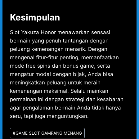
Kesimpulan
Slot Yakuza Honor menawarkan sensasi
bermain yang penuh tantangan dengan
peluang kemenangan menarik. Dengan
mengenal fitur-fitur penting, memanfaatkan
mode free spins dan bonus game, serta
mengatur modal dengan bijak, Anda bisa
meningkatkan peluang untuk meraih
kemenangan maksimal. Selalu mainkan
permainan ini dengan strategi dan kesabaran
agar pengalaman bermain Anda tidak hanya
seru, tapi juga menguntungkan.
Post
#
GAME SLOT GAMPANG MENANG
Tags: