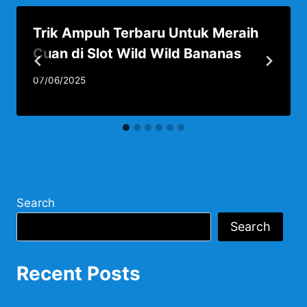
Trik Ampuh Terbaru Untuk Meraih
Cuan di Slot Wild Wild Bananas
07/06/2025
Search
Search
Recent Posts